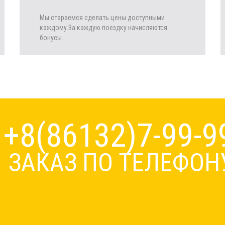
Мы стараемся сделать цены доступными
каждому.За каждую поездку начисляются
бонусы.
+8(86132)7-99-9
ЗАКАЗ ПО ТЕЛЕФО